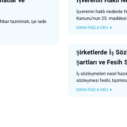
natlar ve
İşverenin Haklı N
İşverenin haklı nedenle f
Kanunu’nun 25. maddesi
hbar tazminatı, işe iade
DAHA FAZLA OKU
Şirketlerde İş Sözl
Şartları ve Fesih 
İş sözleşmeleri nasıl hazır
sözleşmesi feshi, tazmina
DAHA FAZLA OKU