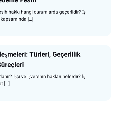
edenle Feshi
esih hakkı hangi durumlarda geçerlidir? İş
 kapsamında […]
eşmeleri: Türleri, Geçerlilik
Süreçleri
lanır? İşçi ve işverenin hakları nelerdir? İş
t […]