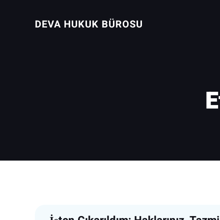
İçeriğe
geç
DEVA HUKUK BÜROSU
E