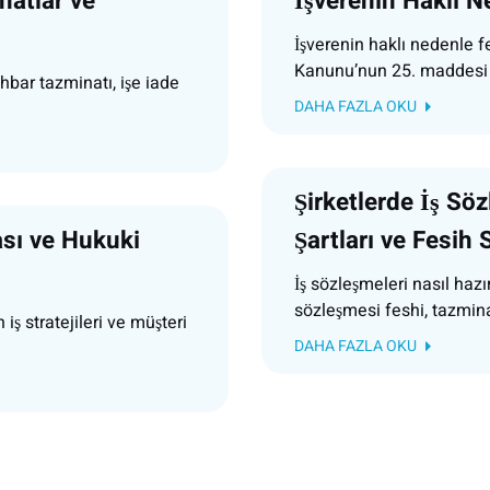
natlar ve
İşverenin Haklı N
İşverenin haklı nedenle f
Kanunu’nun 25. maddesi
hbar tazminatı, işe iade
DAHA FAZLA OKU
Şirketlerde İş Sözl
ası ve Hukuki
Şartları ve Fesih 
İş sözleşmeleri nasıl hazır
sözleşmesi feshi, tazmina
 iş stratejileri ve müşteri
DAHA FAZLA OKU