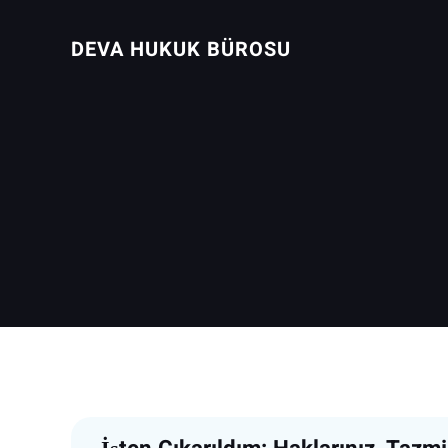
İçeriğe
geç
DEVA HUKUK BÜROSU