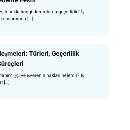
edenle Feshi
esih hakkı hangi durumlarda geçerlidir? İş
 kapsamında […]
eşmeleri: Türleri, Geçerlilik
Süreçleri
lanır? İşçi ve işverenin hakları nelerdir? İş
t […]