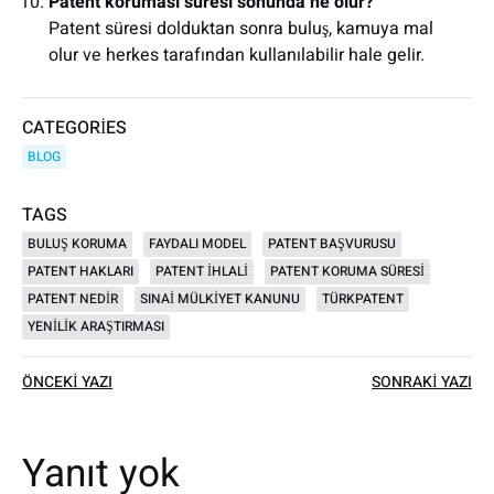
Patent koruması süresi sonunda ne olur?
Patent süresi dolduktan sonra buluş, kamuya mal
olur ve herkes tarafından kullanılabilir hale gelir.
CATEGORIES
BLOG
TAGS
BULUŞ KORUMA
FAYDALI MODEL
PATENT BAŞVURUSU
PATENT HAKLARI
PATENT IHLALI
PATENT KORUMA SÜRESI
PATENT NEDIR
SINAI MÜLKIYET KANUNU
TÜRKPATENT
YENILIK ARAŞTIRMASI
Yazı
Yazı
ÖNCEKI YAZI
SONRAKI YAZI
dolaşımı
dolaşımı
Yanıt yok