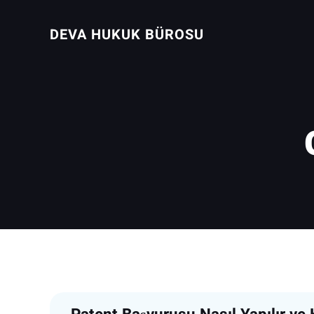
İçeriğe
geç
DEVA HUKUK BÜROSU