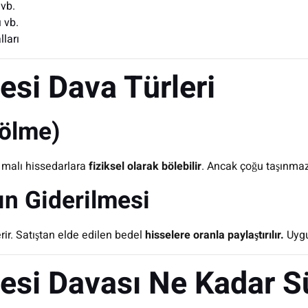
 vb.
 vb.
ları
esi Dava Türleri
Bölme)
e malı hissedarlara
fiziksel olarak bölebilir
. Ancak çoğu taşınma
ğın Giderilmesi
rir. Satıştan elde edilen bedel
hisselere oranla paylaştırılır.
Uygu
mesi Davası Ne Kadar S