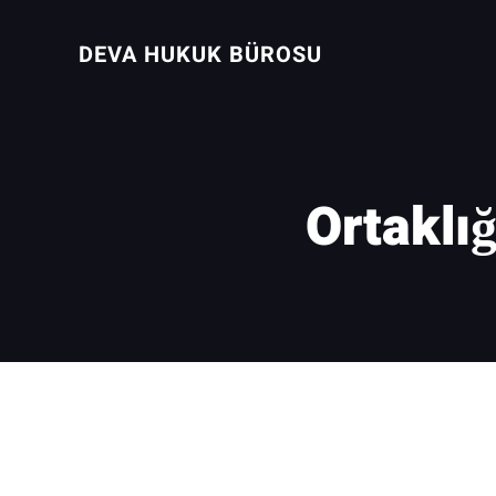
İçeriğe
geç
DEVA HUKUK BÜROSU
Ortaklı