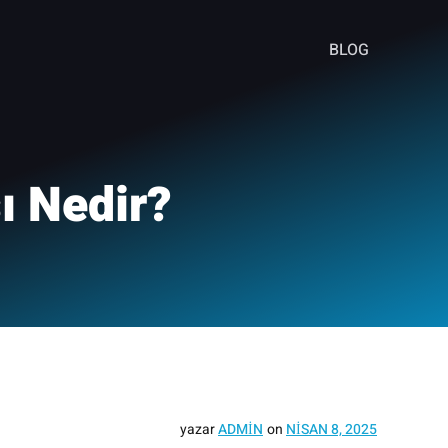
BLOG
ı Nedir?
yazar
ADMIN
on
NISAN 8, 2025