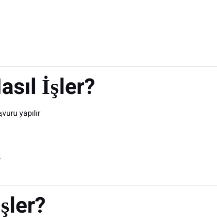
sıl İşler?
vuru yapılır
r
şler?