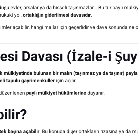
duğu evler, arsalar ya da hisseli taşınmazlar… Bu tür paylı mülki
ukuki yol,
ortaklığın giderilmesi davasıdır
.
 kimler açabilir, hangi mallar için geçerlidir ve dava sonunda ne 
esi Davası (İzale-i Şu
ak mülkiyetinde bulunan bir malın (taşınmaz ya da taşınır) paylaş
eli tapulu gayrimenkuller
için açılır.
 düzenlenen
paylı mülkiyet hükümlerine
dayanır.
ilir?
 tek başına açabilir
. Bu konuda diğer ortakların rızasına ya da m