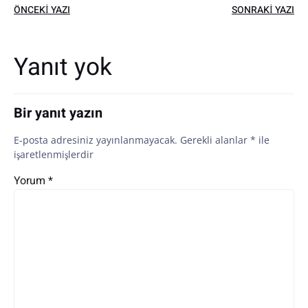
Yazı
Yazı
ÖNCEKI YAZI
SONRAKI YAZI
dolaşımı
dolaşımı
Yanıt yok
Bir yanıt yazın
E-posta adresiniz yayınlanmayacak.
Gerekli alanlar
*
ile
işaretlenmişlerdir
Yorum
*