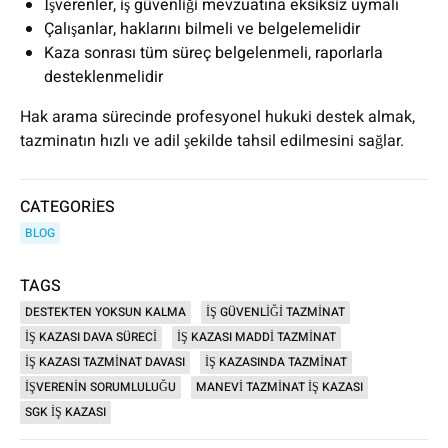
İşverenler, iş güvenliği mevzuatına eksiksiz uymalı
Çalışanlar, haklarını bilmeli ve belgelemelidir
Kaza sonrası tüm süreç belgelenmeli, raporlarla
desteklenmelidir
Hak arama sürecinde profesyonel hukuki destek almak,
tazminatın hızlı ve adil şekilde tahsil edilmesini sağlar.
CATEGORIES
BLOG
TAGS
DESTEKTEN YOKSUN KALMA
IŞ GÜVENLIĞI TAZMINAT
IŞ KAZASI DAVA SÜRECI
IŞ KAZASI MADDI TAZMINAT
IŞ KAZASI TAZMINAT DAVASI
IŞ KAZASINDA TAZMINAT
IŞVERENIN SORUMLULUĞU
MANEVI TAZMINAT IŞ KAZASI
SGK IŞ KAZASI