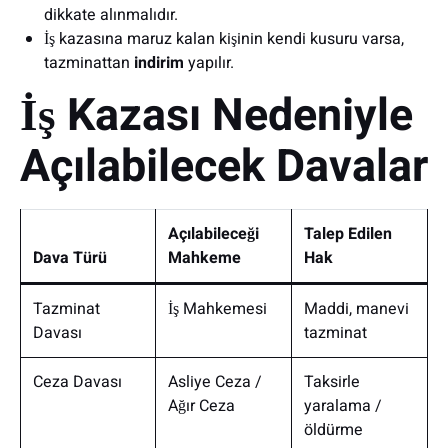
dikkate alınmalıdır.
İş kazasına maruz kalan kişinin kendi kusuru varsa,
tazminattan
indirim
yapılır.
İş Kazası Nedeniyle
Açılabilecek Davalar
Açılabileceği
Talep Edilen
Dava Türü
Mahkeme
Hak
Tazminat
İş Mahkemesi
Maddi, manevi
Davası
tazminat
Ceza Davası
Asliye Ceza /
Taksirle
Ağır Ceza
yaralama /
öldürme