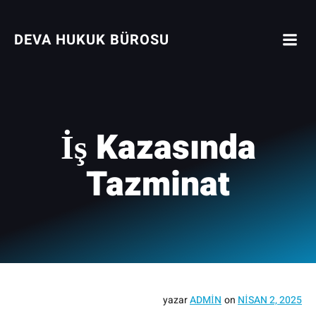
İçeriğe
geç
DEVA HUKUK BÜROSU
İş Kazasında
Tazminat
yazar
ADMIN
on
NISAN 2, 2025