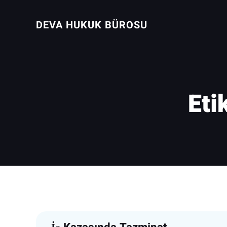
İçeriğe
geç
DEVA HUKUK BÜROSU
Eti