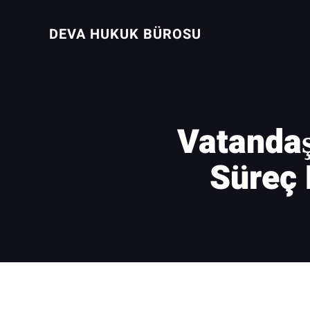
İçeriğe
geç
DEVA HUKUK BÜROSU
Vatandaş
Süreç 