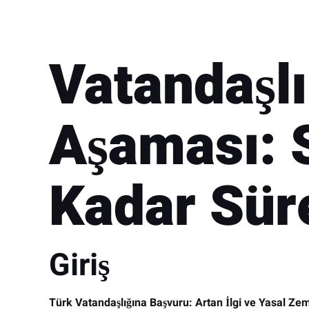
Vatandaşl
Aşaması: S
Kadar Sür
Giriş
Türk Vatandaşlığına Başvuru: Artan İlgi ve Yasal Ze