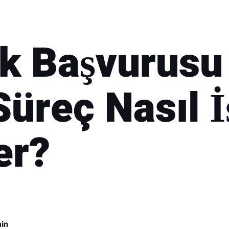
ık Başvurusu
üreç Nasıl İ
er?
min