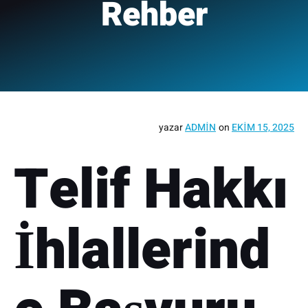
Rehber
yazar
ADMIN
on
EKIM 15, 2025
Telif Hakkı
İhlallerind