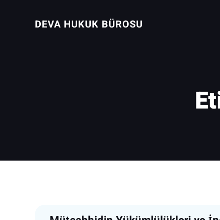
İçeriğe
geç
DEVA HUKUK BÜROSU
Et