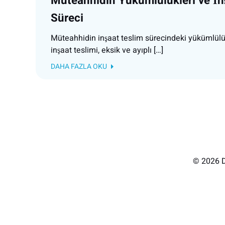
Müteahhidin Yükümlülükleri ve İn
Süreci
Müteahhidin inşaat teslim sürecindeki yükümlülük
inşaat teslimi, eksik ve ayıplı […]
DAHA FAZLA OKU
© 2026 D