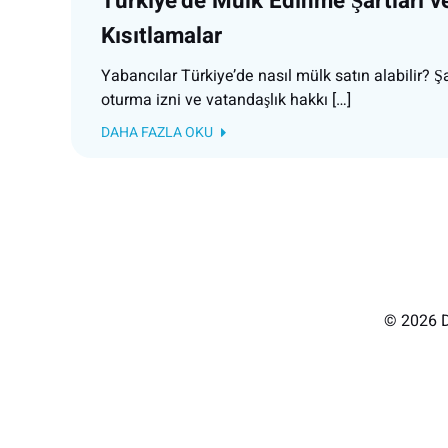
Türkiye’de Mülk Edinme Şartları v
Kısıtlamalar
Yabancılar Türkiye’de nasıl mülk satın alabilir? Şar
oturma izni ve vatandaşlık hakkı […]
DAHA FAZLA OKU
© 2026 D