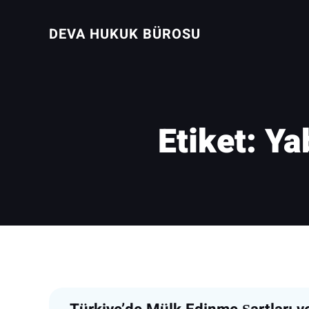
İçeriğe
geç
DEVA HUKUK BÜROSU
Etiket:
Ya