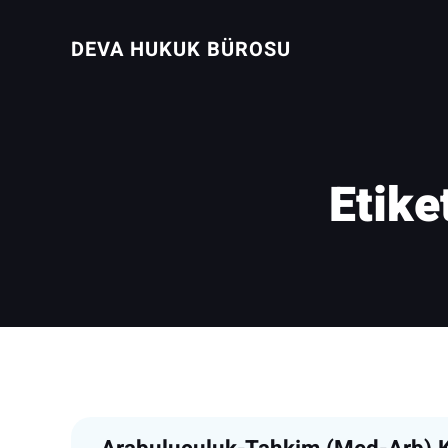
İçeriğe
geç
DEVA HUKUK BÜROSU
Etike