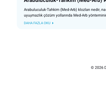
Arabuluculuk-Tahkim (Med-Arb) K
Arabuluculuk-Tahkim (Med-Arb) klozları nedir, nas
uyuşmazlık çözüm yollarında Med-Arb yönteminin 
DAHA FAZLA OKU
© 2026 D