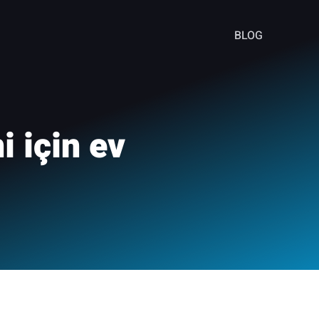
BLOG
i için ev