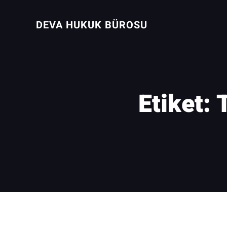
İçeriğe
geç
DEVA HUKUK BÜROSU
Etiket:
T