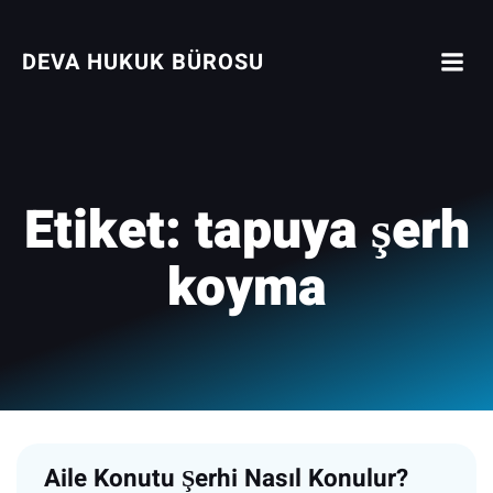
İçeriğe
geç
DEVA HUKUK BÜROSU
Etiket:
tapuya şerh
koyma
Aile Konutu Şerhi Nasıl Konulur?