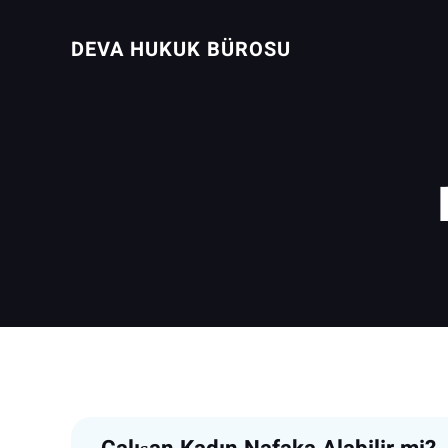
İçeriğe
geç
DEVA HUKUK BÜROSU