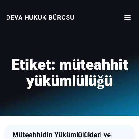
İçeriğe
geç
DEVA HUKUK BÜROSU
Etiket:
müteahhit
yükümlülüğü
Müteahhidin Yükümlülükleri ve