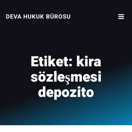
İçeriğe
geç
DEVA HUKUK BÜROSU
Etiket:
kira
sözleşmesi
depozito