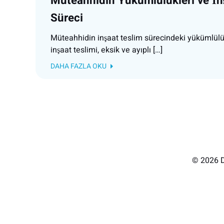
Müteahhidin Yükümlülükleri ve İn
Süreci
Müteahhidin inşaat teslim sürecindeki yükümlülük
inşaat teslimi, eksik ve ayıplı […]
DAHA FAZLA OKU
© 2026 D