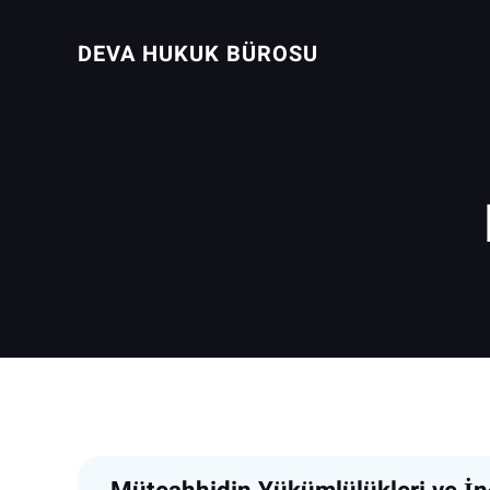
İçeriğe
geç
DEVA HUKUK BÜROSU