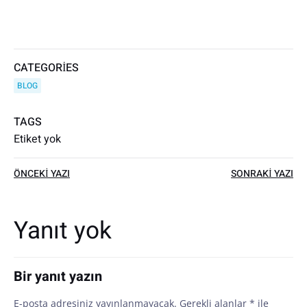
CATEGORIES
BLOG
TAGS
Etiket yok
Yazı
Yazı
ÖNCEKI YAZI
SONRAKI YAZI
dolaşımı
dolaşımı
Yanıt yok
Bir yanıt yazın
E-posta adresiniz yayınlanmayacak.
Gerekli alanlar
*
ile