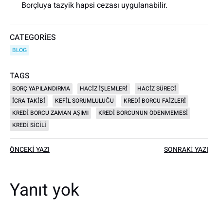
Borçluya tazyik hapsi cezası uygulanabilir.
CATEGORIES
BLOG
TAGS
BORÇ YAPILANDIRMA
HACIZ IŞLEMLERI
HACIZ SÜRECI
ICRA TAKIBI
KEFIL SORUMLULUĞU
KREDI BORCU FAIZLERI
KREDI BORCU ZAMAN AŞIMI
KREDI BORCUNUN ÖDENMEMESI
KREDI SICILI
Yazı
Yazı
ÖNCEKI YAZI
SONRAKI YAZI
dolaşımı
dolaşımı
Yanıt yok