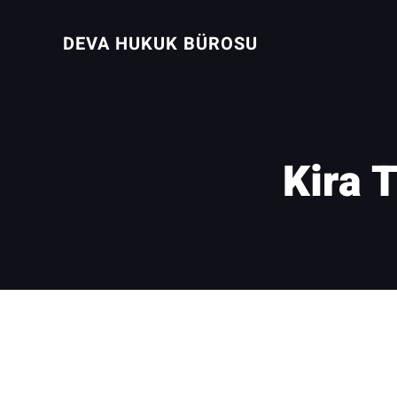
İçeriğe
geç
DEVA HUKUK BÜROSU
Kira 