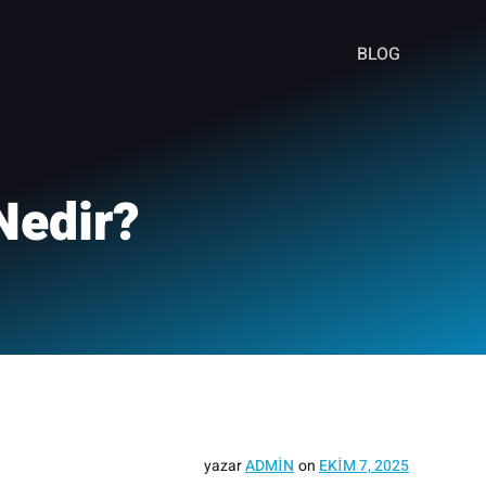
BLOG
Nedir?
yazar
ADMIN
on
EKIM 7, 2025