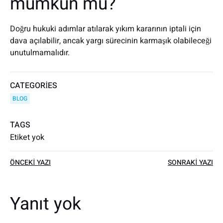
mümkün mü?
Doğru hukuki adımlar atılarak yıkım kararının iptali için
dava açılabilir, ancak yargı sürecinin karmaşık olabileceği
unutulmamalıdır.
CATEGORIES
BLOG
TAGS
Etiket yok
Yazı
Yazı
ÖNCEKI YAZI
SONRAKI YAZI
dolaşımı
dolaşımı
Yanıt yok