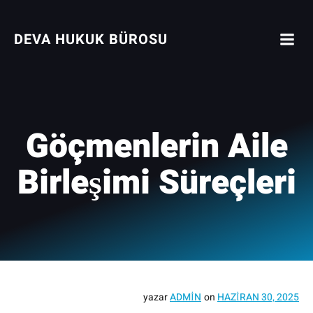
İçeriğe
geç
DEVA HUKUK BÜROSU
Göçmenlerin Aile
Birleşimi Süreçleri
yazar
ADMIN
on
HAZIRAN 30, 2025