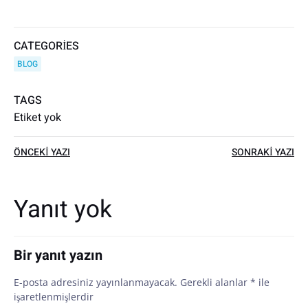
CATEGORIES
BLOG
TAGS
Etiket yok
Yazı
Yazı
ÖNCEKI YAZI
SONRAKI YAZI
dolaşımı
dolaşımı
Yanıt yok
Bir yanıt yazın
E-posta adresiniz yayınlanmayacak.
Gerekli alanlar
*
ile
işaretlenmişlerdir