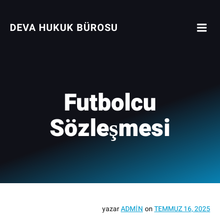
İçeriğe
geç
DEVA HUKUK BÜROSU
Futbolcu
Sözleşmesi
yazar
ADMIN
on
TEMMUZ 16, 2025