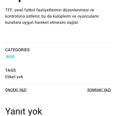
TFF, yerel futbol faaliyetlerinin düzenlenmesi ve
kontrolünü üstlenir, bu da kulüplerin ve oyuncuların
kurallara uygun hareket etmesini sağlar.
CATEGORIES
BLOG
TAGS
Etiket yok
Yazı
Yazı
ÖNCEKI YAZI
SONRAKI YAZI
dolaşımı
dolaşımı
Yanıt yok