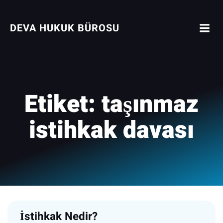
İçeriğe
geç
DEVA HUKUK BÜROSU
Etiket:
taşınmaz
istihkak davası
İstihkak Nedir?