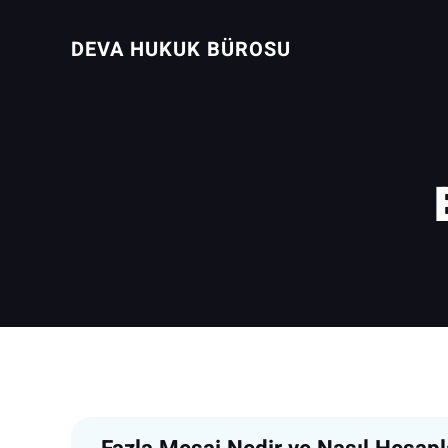
İçeriğe
geç
DEVA HUKUK BÜROSU