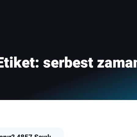
Etiket:
serbest zama