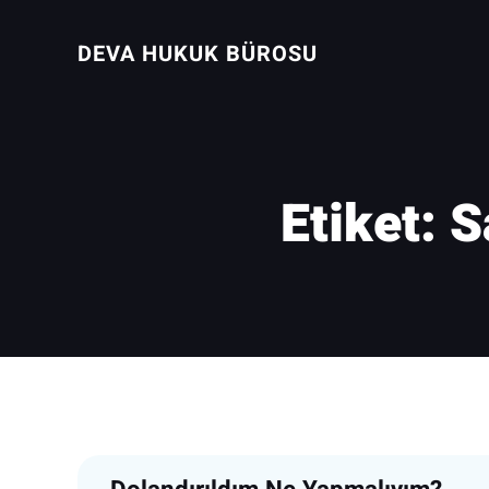
İçeriğe
geç
DEVA HUKUK BÜROSU
Etiket:
S