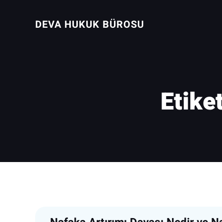
İçeriğe
geç
DEVA HUKUK BÜROSU
Etike