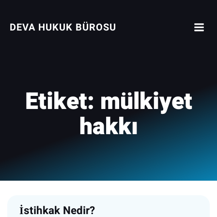
İçeriğe
geç
DEVA HUKUK BÜROSU
Etiket:
mülkiyet
hakkı
İstihkak Nedir?