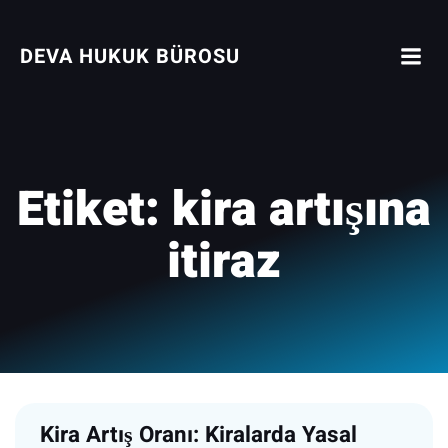
İçeriğe
geç
DEVA HUKUK BÜROSU
Etiket:
kira artışına
itiraz
Kira Artış Oranı: Kiralarda Yasal