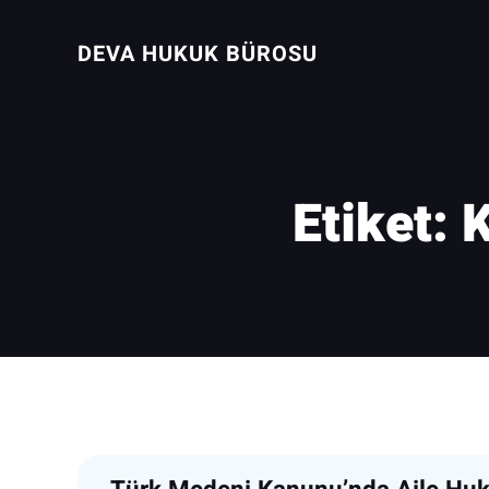
İçeriğe
geç
DEVA HUKUK BÜROSU
Etiket:
K