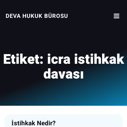
İçeriğe
geç
DEVA HUKUK BÜROSU
Etiket:
icra istihkak
davası
İstihkak Nedir?