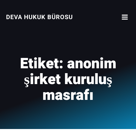
İçeriğe
geç
DEVA HUKUK BÜROSU
Etiket:
anonim
şirket kuruluş
masrafı